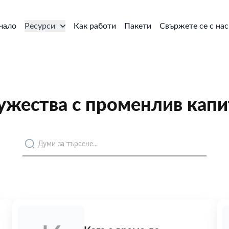
чало
Ресурси
Как работи
Пакети
Свържете се с нас
ужества с променлив капи