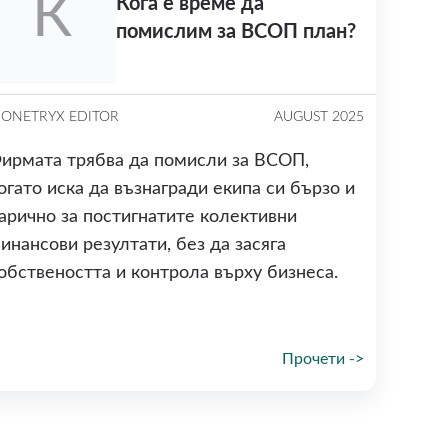
К
Кога е време да
помислим за ВСОП план?
ONETRYX EDITOR
AUGUST 2025
ирмата трябва да помисли за ВСОП,
огато иска да възнагради екипа си бързо и
арично за постигнатите колективни
инансови резултати, без да засяга
обствеността и контрола върху бизнеса.
Прочети ->