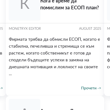
К
Кога е време да
помислим за ЕСОП план?
25
MONETRYX EDITOR
AUGUST 2025
M
Фирмата трябва да обмисли ЕСОП, когато е
Ф
стабилна, печеливша и стремища се към
к
в
растеж, когато собственикът е готов да
п
сподели бъдещите успехи в замяна на
ф
днешната мотивация и лоялност на своите
с
...
->
Прочети ->