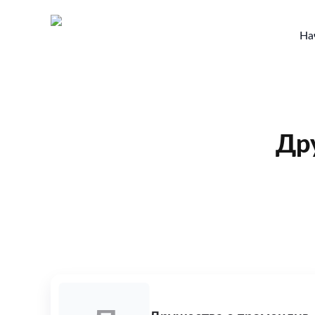
На
Др