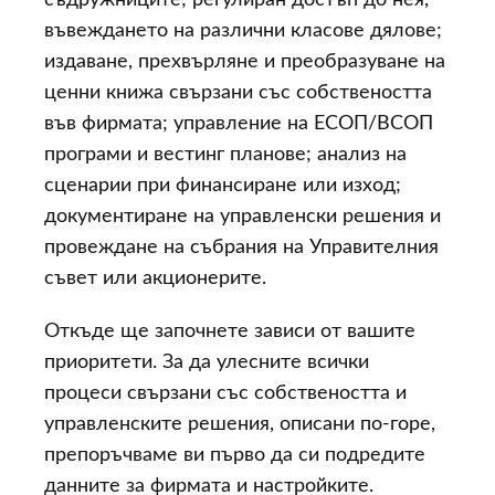
съдружниците; регулиран достъп до нея,
въвеждането на различни класове дялове;
издаване, прехвърляне и преобразуване на
ценни книжа свързани със собствеността
във фирмата; управление на ЕСОП/ВСОП
програми и вестинг планове; анализ на
сценарии при финансиране или изход;
документиране на управленски решения и
провеждане на събрания на Управителния
съвет или акционерите.
Откъде ще започнете зависи от вашите
приоритети. За да улесните всички
процеси свързани със собствеността и
управленските решения, описани по-горе,
препоръчваме ви първо да си подредите
данните за фирмата и настройките.