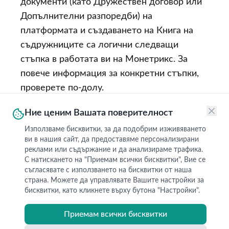
документи (като Дружествен договор или
Допълнителни разпоредби) на
платформата и създаването на Книга на
съдружниците са логични следващи
стъпка в работата ви на Монетрикс. За
повече информация за конкретни стъпки,
проверете по-долу.
Ние ценим Вашата поверителност
Използваме бисквитки, за да подобрим изживяването
Обратно
ви в нашия сайт, да предоставяме персонализирани
реклами или съдържание и да анализираме трафика.
С натискането на "Приемам всички бисквитки", Вие се
съгласявате с използването на бисквитки от наша
страна. Можете да управлявате Вашите настройки за
бисквитки, като кликнете върху бутона "Настройки".
РЕСУРСИ
И ОЩЕ ...
Свържете се с нас
Кои сме ние
Приемам всички бисквитки
Въпроси и отговори
Условия за използване