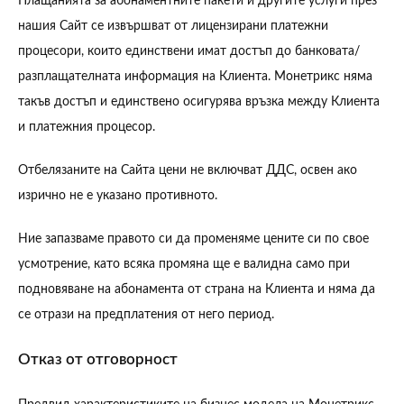
Плащанията за абонаментните пакети и другите услуги през
нашия Сайт се извършват от лицензирани платежни
процесори, които единствени имат достъп до банковата/
разплащателната информация на Клиента. Монетрикс няма
такъв достъп и единствено осигурява връзка между Клиента
и платежния процесор.
Отбелязаните на Сайта цени не включват ДДС, освен ако
изрично не е указано противното.
Ние запазваме правото си да променяме цените си по свое
усмотрение, като всяка промяна ще е валидна само при
подновяване на абонамента от страна на Клиента и няма да
се отрази на предплатения от него период.
Отказ от отговорност