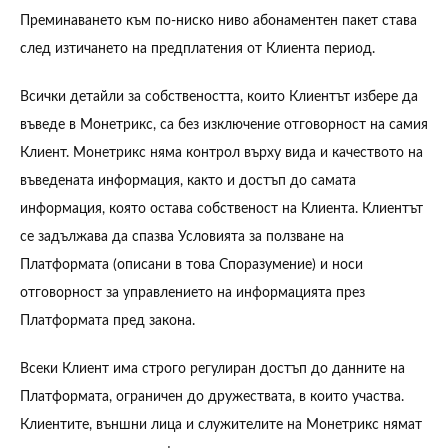
Преминаването към по-ниско ниво абонаментен пакет става
след изтичането на предплатения от Клиента период.
Всички детайли за собствеността, които Клиентът избере да
въведе в Монетрикс, са без изключение отговорност на самия
Клиент. Монетрикс няма контрол върху вида и качеството на
въведената информация, както и достъп до самата
информация, която остава собственост на Клиента. Клиентът
се задължава да спазва Условията за ползване на
Платформата (описани в това Споразумение) и носи
отговорност за управлението на информацията през
Платформата пред закона.
Всеки Клиент има строго регулиран достъп до данните на
Платформата, ограничен до дружествата, в които участва.
Клиентите, външни лица и служителите на Монетрикс нямат