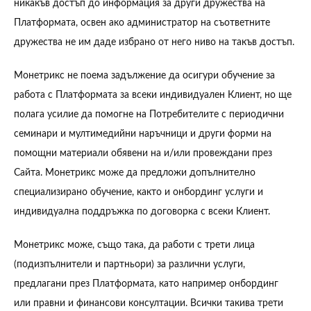
никакъв достъп до информация за други дружества на
Платформата, освен ако администратор на съответните
дружества не им даде избрано от него ниво на такъв достъп.
Монетрикс не поема задължение да осигури обучение за
работа с Платформата за всеки индивидуален Клиент, но ще
полага усилие да помогне на Потребителите с периодични
семинари и мултимедийни наръчници и други форми на
помощни материали обявени на и/или провеждани през
Сайта. Монетрикс може да предложи допълнително
специализирано обучение, както и онбординг услуги и
индивидуална поддръжка по договорка с всеки Клиент.
Монетрикс може, също така, да работи с трети лица
(подизпълнители и партньори) за различни услуги,
предлагани през Платформата, като например онбординг
или правни и финансови консултации. Всички такива трети