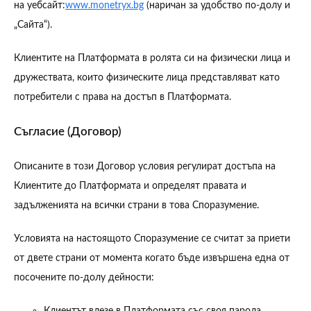
на уебсайт:
(наричан за удобство по-долу и
www.monetryx.bg
„Сайта“).
Клиентите на Платформата в ролята си на физически лица и
дружествата, които физическите лица представляват като
потребители с права на достъп в Платформата.
Съгласие (Договор)
Описаните в този Договор условия регулират достъпа на
Клиентите до Платформата и определят правата и
задълженията на всички страни в това Споразумение.
Условията на настоящото Споразумение се считат за приети
от двете страни от момента когато бъде извършена една от
посочените по-долу дейности:
Клиентът влезе в Платформата със своя парола