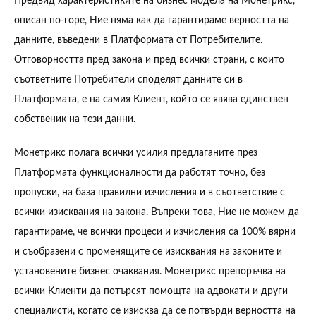
Предвид характеристиките на бизнес модела на Монетрикс,
описан по-горе, Ние няма как да гарантираме верността на
данните, въведени в Платформата от Потребителите.
Отговорността пред закона и пред всички страни, с които
съответните Потребители споделят данните си в
Платформата, е на самия Клиент, който се явява единствен
собственик на тези данни.
Монетрикс полага всички усилия предлаганите през
Платформата функционалности да работят точно, без
пропуски, на база правилни изчисления и в съответствие с
всички изисквания на закона. Въпреки това, Ние не можем да
гарантираме, че всички процеси и изчисления са 100% вярни
и съобразени с променящите се изисквания на законите и
установените бизнес очаквания. Монетрикс препоръчва на
всички Клиенти да потърсят помощта на адвокати и други
специалисти, когато се изисква да се потвърди верността на