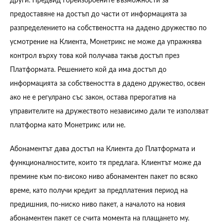
други. Предвид гореизброените възможности за
предоставяне на достъп до части от информацията за
разпределението на собствеността на дадено дружество по
усмотрение на Клиента, Монетрикс не може да упражнява
контрол върху това кой получава такъв достъп през
Платформата. Решението кой да има достъп до
информацията за собствеността в дадено дружество, освен
ако не е регулрано със закон, остава прерогатив на
управителите на дружеството независимо дали те използват
платформа като Монетрикс или не.
Абонаментът дава достъп на Клиента до Платформата и
функционалностите, които тя предлага. Клиентът може да
премине към по-високо ниво абонаментен пакет по всяко
време, като получи кредит за предплатения период на
предишния, по-ниско ниво пакет, а началото на новия
абонаментен пакет се счита момента на плащането му.