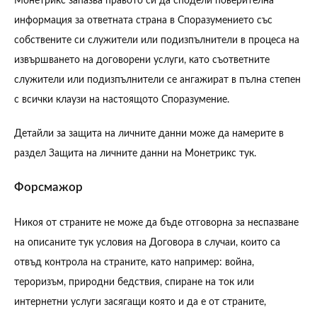
Монетрикс запазва правото си да сподели поверителна
информация за ответната страна в Споразумението със
собствените си служители или подизпълнители в процеса на
извършването на договорени услуги, като съответните
служители или подизпълнители се ангажират в пълна степен
с всички клаузи на настоящото Споразумение.
Детайли за защита на личните данни може да намерите в
раздел Защита на личните данни на Монетрикс тук.
Форсмажор
Никоя от страните не може да бъде отговорна за неспазване
на описаните тук условия на Договора в случаи, които са
отвъд контрола на страните, като например: война,
тероризъм, природни бедствия, спиране на ток или
интернетни услуги засягащи която и да е от страните,