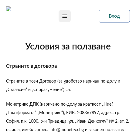
Вход
Open main menu
Условия за ползване
Страните в договора
Страните в този Договор (за удобство наричан по-долу и
„Съгласие“ и „Споразумение“) са:
Монетрикс ДПК (наричано по-долу за краткост „Ние“,
„Платформата“, „Монетрикс“), ЕИК: 208367897, адрес: гр.
София, п.к. 1000, р-н Триадица, ул. „Иван Денкоглу“ № 2, ет. 2,
офис 5, имейл адрес: info@monetryx.bg и законен ползвател