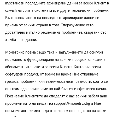
възстанови последните архивирани данни за всеки Клиент в
случай на срив в системата или други технически проблеми.
Възстановяването на последните архивиране данни се
приема от всички страни в това Споразумение като
достатъчно и пълно решение на проблемите, свързани със
загубата на данни.
Монетрикс поема също така и задължението да осигури
нормалното функциониране на всички процеси, описани в
абонаментните пакети за всеки Клиент. Както във всеки
софтуерен продукт, от време на време Ние откриваме
грешки, проблеми, или технически неизправности, които се
опитваме да коригираме по най-бързия и ефективен начин.
Поканваме Клиентите да споделят с нас всички забелязани
проблеми като ни пишат на support@monetryx.bg и Ние
поемаме ангажимента да отговорим по същество на всеки