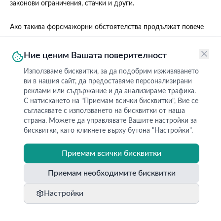
законови ограничения, стачки и други.
Ако такива форсмажорни обстоятелства продължат повече
от 30 дни, всяка от страните има право да поиска
едностранно прекратяване на Договора без правни или
Ние ценим Вашата поверителност
финансови последствия за себе си.
Използваме бисквитки, за да подобрим изживяването
ви в нашия сайт, да предоставяме персонализирани
реклами или съдържание и да анализираме трафика.
С натискането на "Приемам всички бисквитки", Вие се
съгласявате с използването на бисквитки от наша
Последна актуализация
: 8/7/2025, 5:23:42 AM
страна. Можете да управлявате Вашите настройки за
бисквитки, като кликнете върху бутона "Настройки".
РЕСУРСИ
И ОЩЕ ...
Свържете се с нас
Кои сме ние
Приемам всички бисквитки
Въпроси и отговори
Условия за използване
Приемам необходимите бисквитки
Образование
Лични данни
Настройки