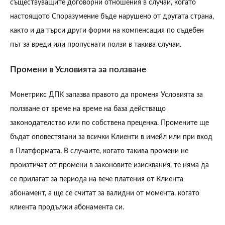
съществуващите договорни отношения в случаи, когато
настоящото Споразумение бъде нарушено от другата страна,
както и да търси други форми на компенсация по съдебен
път за вреди или пропуснати ползи в такива случаи.
Промени в Условията за ползване
Монетрикс ДПК запазва правото да променя Условията за
ползване от време на време на база действащо
законодателство или по собствена преценка. Промените ще
бъдат оповестявани за всички Клиенти в имейл или при вход
в Платформата. В случаите, когато такива промени не
произтичат от промени в законовите изисквания, те няма да
се прилагат за периода на вече платения от Клиента
абонамент, а ще се считат за валидни от момента, когато
клиента продължи абонамента си.