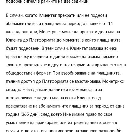
подобен сигнал в рамките на две седмици.
В случаи, когато Клиентът прекрати или не поднови
абонаментните си плащания за период от повече от 14
календарни дни, Монетрикс може да прекрати достъпа на
Клиента до Платформата до момента, в който плащанията
бъдат подновени. В тези случаи, Клиентът запазва всички
права върху въведените данни и може да изиска писмено
тяхното прехвърляне в други платформи или връщането им в
общодостъпен формат. При възобновяване на плащанията,
пълния достъп до Платформата се възстановява. Монетрикс
се задължава да пази данните и възможността за
възстановяване на достъпа на всеки Клиент след
прекратяване на абонаментните плащания за период от една
година (365 дни), след което Ние имаме право по свое
усмотрение да архивираме или изтрием данните, освен в
случаите, когато това противоречи на законови разпоредби.